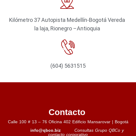
Kilómetro 37 Autopista Medellín-Bogotá Vereda
la laja, Rionegro –Antioquia
(604) 5631515
Contacto
Calle 100 # 13 – 76 Oficina 402 Edificio Mansarovar | Bogotá
info@qbco.biz
Consultas Grupo QBCo y
contacto corporativo