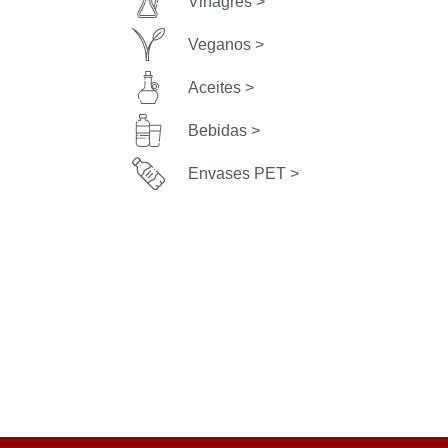
Vinagres >
Veganos >
Aceites >
Bebidas >
Envases PET >