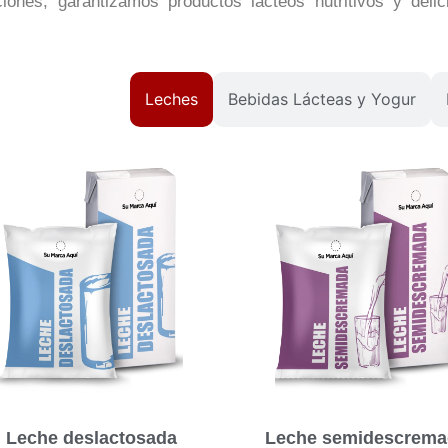
iones, garantizamos productos lácteos nutritivos y del
Leches
Bebidas Lácteas y Yogur
Leche deslactosada
Leche semidescrema