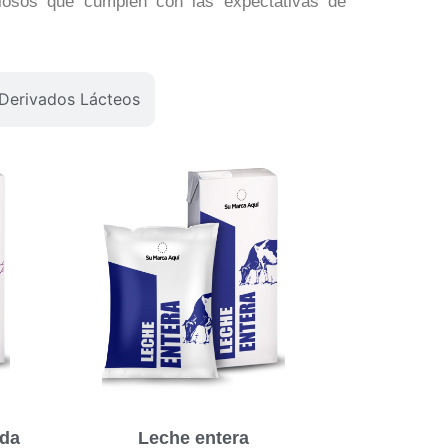
iciosos que cumplen con las expectativas de
Derivados Lácteos
da
Leche entera