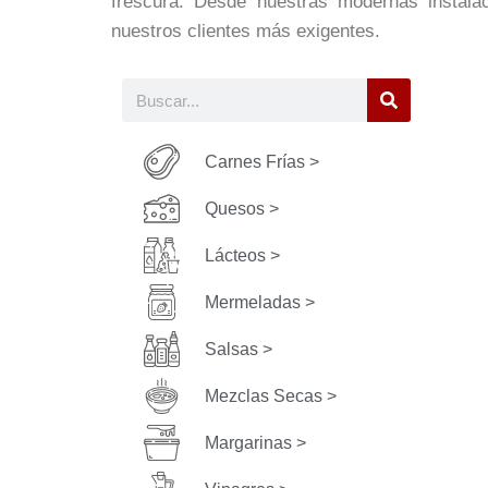
frescura. Desde nuestras modernas instalac
nuestros clientes más exigentes.
Carnes Frías >
Quesos >
Lácteos >
Mermeladas >
Salsas >
Mezclas Secas >
Margarinas >